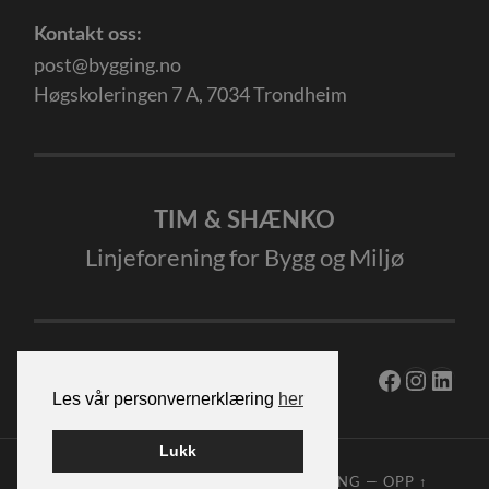
Kontakt oss:
post@bygging.no
Høgskoleringen 7 A, 7034 Trondheim
TIM & SHÆNKO
Linjeforening for Bygg og Miljø
Facebook
Instag
Linke
Les vår personvernerklæring
her
Lukk
© 2026
TIM&SHÆNKO LINJEFORENING
—
OPP ↑